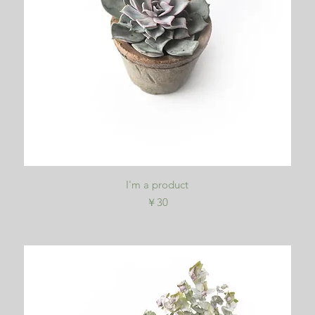
クイックビュー
I'm a product
価格
￥30