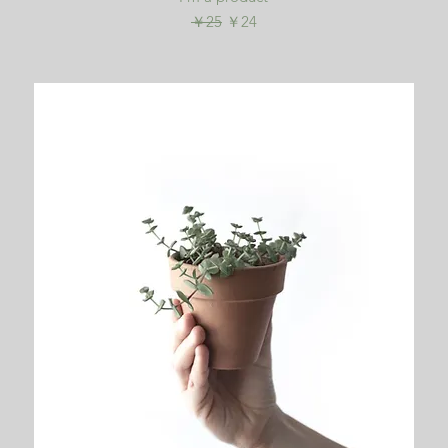
通常価格
セール価格
￥25
￥24