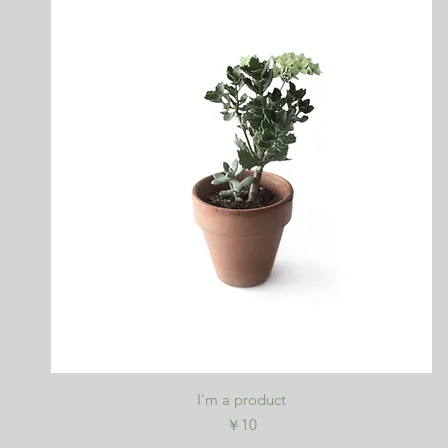
クイックビュー
I'm a product
価格
￥10