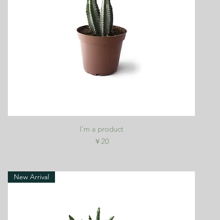
クイックビュー
I'm a product
価格
￥20
New Arrival