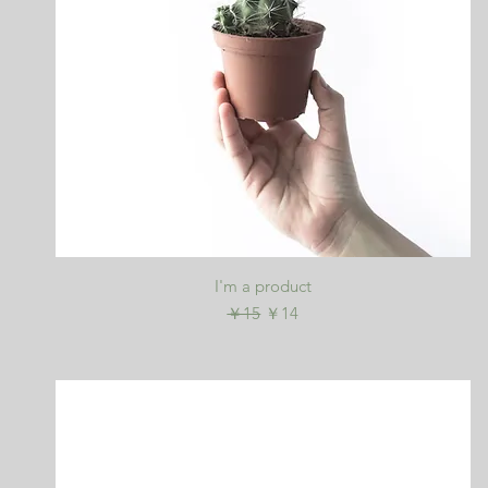
クイックビュー
I'm a product
通常価格
セール価格
￥15
￥14