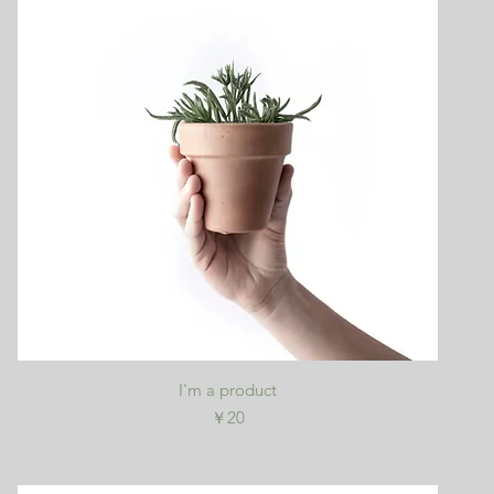
クイックビュー
I'm a product
価格
￥20