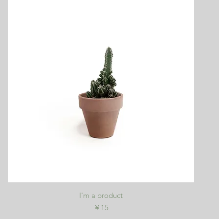
クイックビュー
I'm a product
価格
￥15