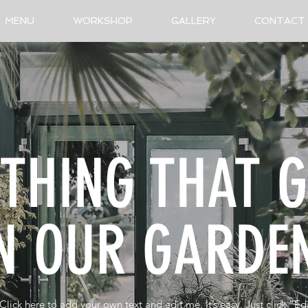
MENU
WORKSHOP
GALLERY
CONTACT
YTHING THAT 
N OUR GARD
Click here to add your own text and edit me. It’s easy. Just click “Ed