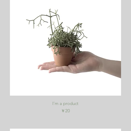
クイックビュー
I'm a product
価格
￥20