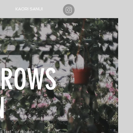
KAORI SANUI
GROWS
EN
it Text” or double