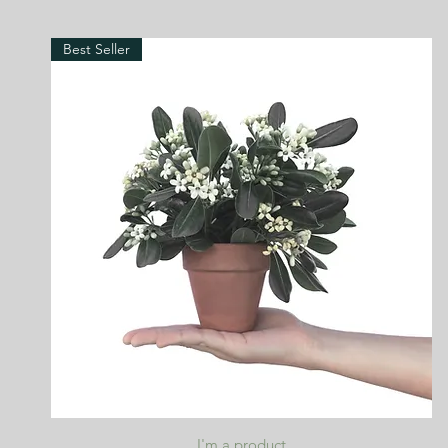
Best Seller
クイックビュー
I'm a product