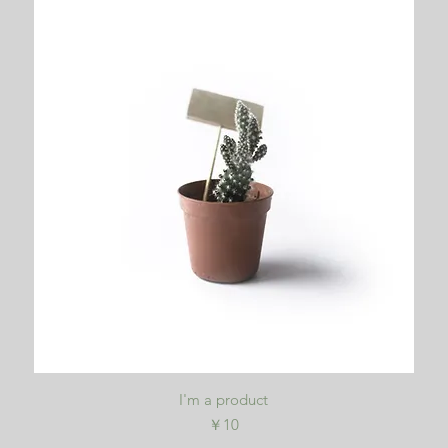
クイックビュー
I'm a product
価格
￥10