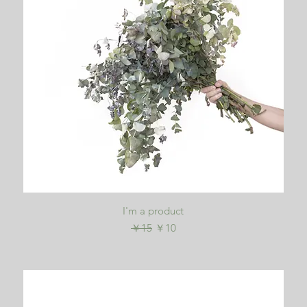
クイックビュー
I'm a product
通常価格
セール価格
￥15
￥10