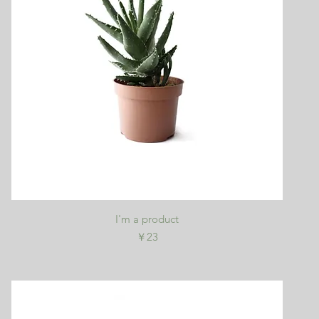
クイックビュー
I'm a product
価格
￥23