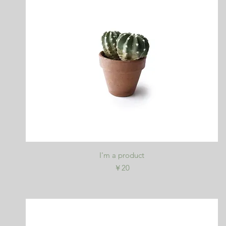
クイックビュー
I'm a product
価格
￥20