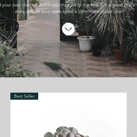
 your own content and make changes to the font. I’m a great place f
story and let your users know a little more about you.
Best Seller