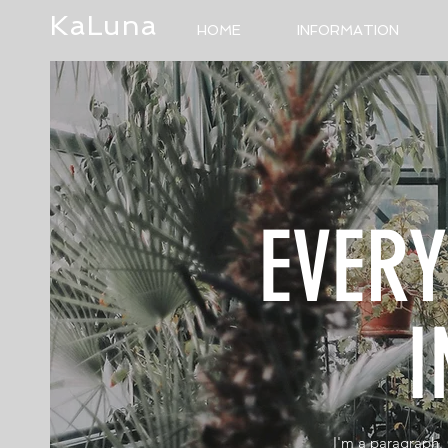
KaLuna
HOME
INFORMATION
EVER
I
I'm a paragraph. 