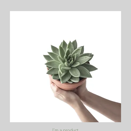
クイックビュー
I'm a product