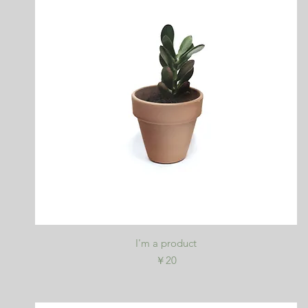
クイックビュー
I'm a product
価格
￥20