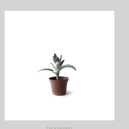
クイックビュー
I'm a product